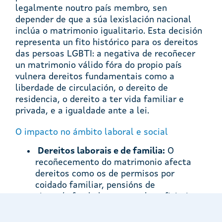
legalmente noutro país membro, sen
depender de que a súa lexislación nacional
inclúa o matrimonio igualitario. Esta decisión
representa un fito histórico para os dereitos
das persoas LGBTI: a negativa de recoñecer
un matrimonio válido fóra do propio país
vulnera dereitos fundamentais como a
liberdade de circulación, o dereito de
residencia, o dereito a ter vida familiar e
privada, e a igualdade ante a lei.
O impacto no ámbito laboral e social
Dereitos laborais e de familia:
O
recoñecemento do matrimonio afecta
dereitos como os de permisos por
coidado familiar, pensións de
viuvez/orfandade, persoas beneficiarias
no seguro de saúde ou de accidentes,
fiscalidade conxunta, etc. Para as